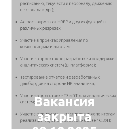
расписанию, текучести и персоналу, движению
персонала и др.);
Ad-hoc запросы от HRBP и других функций в
различных разрезах;
Участие в проектах Управления по
компенсациям и льготам;
Участие в проектах по разработке и поддержке
аналитических систем (BI-платформа);
Тестирование отчетов и разработанных
дашбордов на стороне HR аналитики;
Участие в подготовке ТЗ и БТ для аналитических
Вакансия
систем;
закрыта
Участие в приемочных тестированиях по итогам
реализации ТЗ/БТ разработок на базе 1С ЗУП;