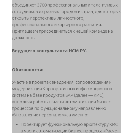
объединяет 3700 профессиональных и талантливых
сотрудников из разных городов и стран, для которых
открыты перспективы личностного,
профессионального и карьерного развития.
Приглашаем присоединиться к нашей команде на
должность
Ведущего консультанта HCM PY.
Обязанности:
Участие в проектах внедрения, сопровождения и
модернизации Корпоративных информационных
систем на базе продуктов SAP (далее — КИС),
выполняя работы в части автоматизации бизнес-
процессов по функциональному направлению
«Управление персоналом», а именно:
Проектирует функциональную архитектуру КИС
в части автоматизации бизнес-процесса «Расчет