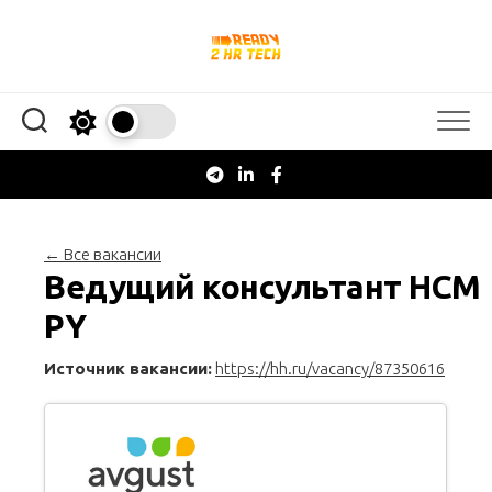
Перейти
к
содержанию
← Все вакансии
Ведущий консультант HCM
PY
Источник вакансии:
https://hh.ru/vacancy/87350616