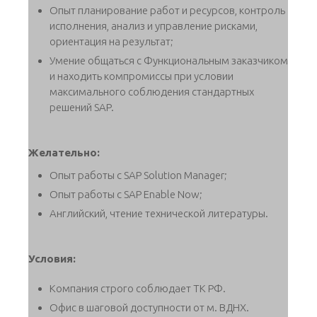
Опыт планирование работ и ресурсов, контроль
исполнения, анализ и управление рисками,
ориентация на результат;
Умение общаться с Функциональным заказчиком
и находить компромиссы при условии
максимального соблюдения стандартных
решений SAP.
Желательно:
Опыт работы c SAP Solution Manager;
Опыт работы с SAP Enable Now;
Английский, чтение технической литературы.
Условия:
Компания строго соблюдает ТК РФ.
Офис в шаговой доступности от м. ВДНХ.