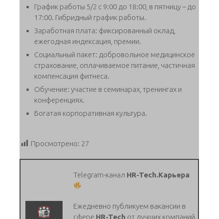
График работы 5/2 с 9:00 до 18:00, в пятницу – до
17:00. Гибридный график работы.
Заработная плата: фиксированный оклад,
ежегодная индексация, премии.
Социальный пакет: добровольное медицинское
страхование, оплачиваемое питание, частичная
компенсация фитнеса.
Обучение: участие в семинарах, тренингах и
конференциях.
Богатая корпоративная культура.
Просмотрено:
27
Telegram-канал
HR-Tech.Карьера
Ежедневно публикуем вакансии в
сфере
HR-Tech
от лучших компаний.