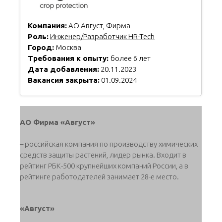
Компания:
АО Август, Фирма
Роль:
Инженер/Разработчик HR-Tech
Город:
Москва
Требования к опыту:
более 6 лет
Дата добавления:
20.11.2023
Вакансия закрыта:
01.09.2024
АО Фирма «Август»
– российская компания по производству химических
средств защиты растений, лидер рынка. Входит в
рейтинг РБК-500 крупнейших компаний России, а в
рейтинге работодателей занимает 28-е место.
«Август»