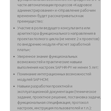
части автоматизации процессов «Кадровое
администрирование» и «Управление рабочим
временем» будет рассматриваться как
преимущество;
Участие в роли ведущего консультанта или
архитектора функционального направления в
проектах полного цикла (не менее 2-х проектов)
по внедрению модуля «Расчет заработной
платы»;
Уверенное знание функциональных
возможностей и практические навыки
выполнения настроек SAP HR-PY не менее 5 лет;
Понимание интеграционных возможностей
модулей SAP HCM;
Навыки разработки проектной и
эксплуатационной документации (техническое
задание, проектное решение, постановка задачи,
функциональная спецификация, протокол
настроек, инструкция пользователей и т.п.);