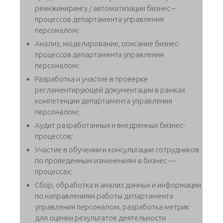
реинжинирингу / автоматизации бизнес –
процессов департамента управления
персоналом;
Анализ, моделирование, описание бизнес-
процессов департамента управления
персоналом;
Разработка и участие в проверке
регламентирующей документации в рамках
компетенции департамента управления
персоналом;
Аудит разработанных и внедренных бизнес-
процессов;
Участие в обучении и консультации сотрудников
по проведенным изменениям в бизнес —
процессах;
Сбор, обработка и анализ данных и информации
по направлениям работы департамента
управления персоналом, разработка метрик
для оценки результатов деятельности