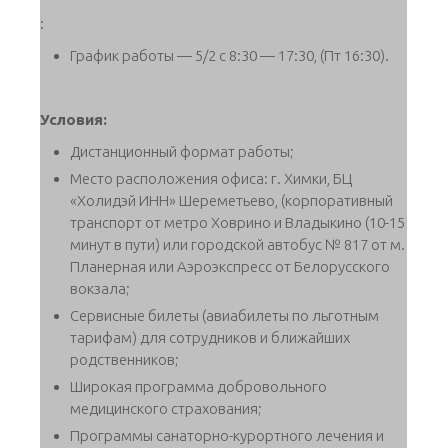
:
График работы — 5/2 с 8:30 — 17:30, (Пт 16:30).
Условия:
Дистанционный формат работы;
Место расположения офиса: г. Химки, БЦ
«Холидэй ИНН» Шереметьево, (корпоративный
транспорт от метро Ховрино и Владыкино (10-15
минут в пути) или городской автобус № 817 от м.
Планерная или Аэроэкспресс от Белорусского
вокзала;
Сервисные билеты (авиабилеты по льготным
тарифам) для сотрудников и ближайших
родственников;
Широкая программа добровольного
медицинского страхования;
Программы санаторно-курортного лечения и