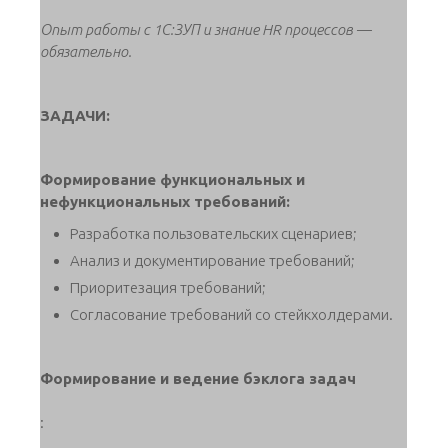
Опыт работы с 1С:ЗУП и знание HR процессов —
обязательно.
ЗАДАЧИ:
Формирование функциональных и
нефункциональных требований:
Разработка пользовательских сценариев;
Анализ и документирование требований;
Приоритезация требований;
Согласование требований со стейкхолдерами.
Формирование и ведение бэклога задач
: