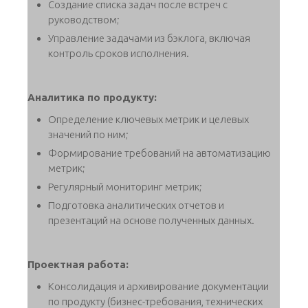
Создание списка задач после встреч с
руководством;
Управление задачами из бэклога, включая
контроль сроков исполнения.
Аналитика по продукту:
Определение ключевых метрик и целевых
значений по ним;
Формирование требований на автоматизацию
метрик;
Регулярный мониторинг метрик;
Подготовка аналитических отчетов и
презентаций на основе полученных данных.
Проектная работа:
Консолидация и архивирование документации
по продукту (бизнес-требования, технических