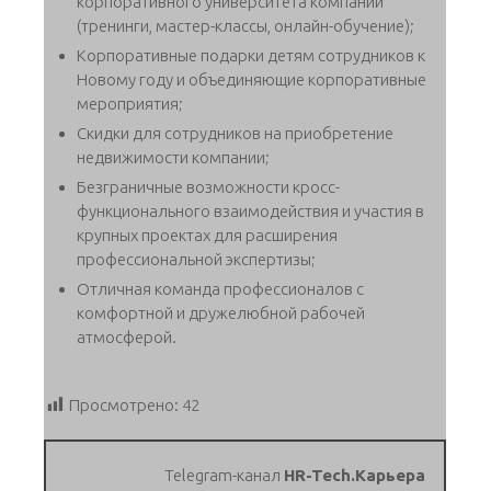
корпоративного университета компании
(тренинги, мастер-классы, онлайн-обучение);
Корпоративные подарки детям сотрудников к
Новому году и объединяющие корпоративные
мероприятия;
Скидки для сотрудников на приобретение
недвижимости компании;
Безграничные возможности кросс-
функционального взаимодействия и участия в
крупных проектах для расширения
профессиональной экспертизы;
Отличная команда профессионалов с
комфортной и дружелюбной рабочей
атмосферой.
Просмотрено:
42
Telegram-канал
HR-Tech.Карьера