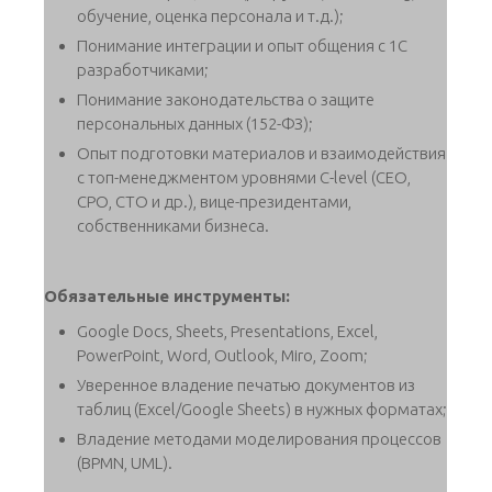
обучение, оценка персонала и т.д.);
Понимание интеграции и опыт общения с 1С
разработчиками;
Понимание законодательства о защите
персональных данных (152-ФЗ);
Опыт подготовки материалов и взаимодействия
с топ-менеджментом уровнями C-level (CEO,
CPO, CTO и др.), вице-президентами,
собственниками бизнеса.
Обязательные инструменты:
Google Docs, Sheets, Presentations, Excel,
PowerPoint, Word, Outlook, Miro, Zoom;
Уверенное владение печатью документов из
таблиц (Excel/Google Sheets) в нужных форматах;
Владение методами моделирования процессов
(BPMN, UML).