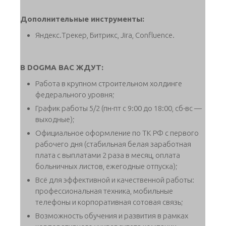
Дополнительные инструменты:
Яндекс.Трекер, Битрикс, Jira, Confluence.
В DOGMA ВАС ЖДУТ:
Работа в крупном строительном холдинге
федерального уровня;
График работы 5/2 (пн-пт с 9:00 до 18:00, сб-вс —
выходные);
Официальное оформление по ТК РФ с первого
рабочего дня (стабильная белая заработная
плата с выплатами 2 раза в месяц, оплата
больничных листов, ежегодные отпуска);
Всё для эффективной и качественной работы:
профессиональная техника, мобильные
телефоны и корпоративная сотовая связь;
Возможность обучения и развития в рамках