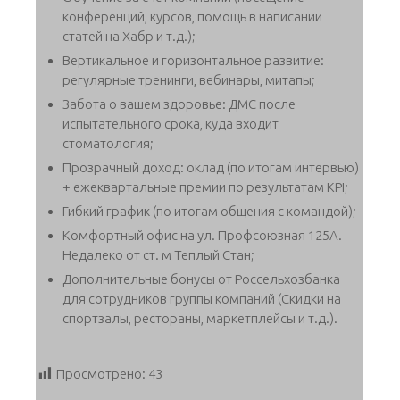
конференций, курсов, помощь в написании
статей на Хабр и т.д.);
Вертикальное и горизонтальное развитие:
регулярные тренинги, вебинары, митапы;
Забота о вашем здоровье: ДМС после
испытательного срока, куда входит
стоматология;
Прозрачный доход: оклад (по итогам интервью)
+ ежеквартальные премии по результатам KPI;
Гибкий график (по итогам общения с командой);
Комфортный офис на ул. Профсоюзная 125А.
Недалеко от ст. м Теплый Стан;
Дополнительные бонусы от Россельхозбанка
для сотрудников группы компаний (Скидки на
спортзалы, рестораны, маркетплейсы и т.д.).
Просмотрено:
43