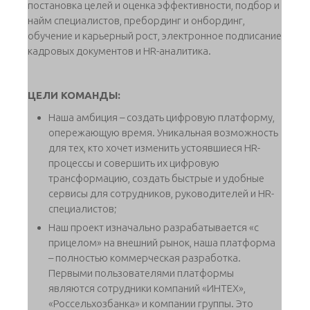
постановка целей и оценка эффективности, подбор и
найм специалистов, пребординг и онбординг,
обучение и карьерный рост, электронное подписание
кадровых документов и HR-аналитика.
ЦЕЛИ КОМАНДЫ:
Наша амбиция – создать цифровую платформу,
опережающую время. Уникальная возможность
для тех, кто хочет изменить устоявшиеся HR-
процессы и совершить их цифровую
трансформацию, создать быстрые и удобные
сервисы для сотрудников, руководителей и HR-
специалистов;
Наш проект изначально разрабатывается «с
прицелом» на внешний рынок, наша платформа
– полностью коммерческая разработка.
Первыми пользователями платформы
являются сотрудники компаний «ИНТЕХ»,
«Россельхозбанка» и компании группы. Это