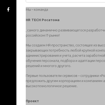
Мы – команда
HR TECH Росатома
, самого динамично развивающегося разработчи
российском IT-рынке!
Мы создаем HR-пространство, состоящее из вы
закрывающих потребность любой крупной компан
администрирования и учета, расчета заработной
обучения персонала, подбора и адаптации перс
решений и многого другого.
Первые пользователи сервисов – сотрудники «Ро
предложить другим корпорациям и компаниям а
высокотехнологичное решение.
Проект