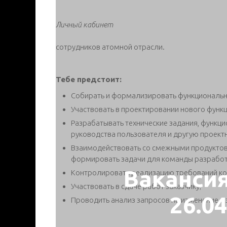
Личный кабинет
сотрудников атомной отрасли.
Тебе предстоит:
Собирать и формализировать функциональн
Участвовать в проектировании нового функ
Разрабатывать технические задания, функци
руководства пользователя и другую проек
Взаимодействовать со смежными продуктов
формировать задачи для команды разработ
Ваканси
Контролировать реализацию требований к
Участвовать в сдаче работ заказчику;
26.0
Проводить анализ запросов на изменение и