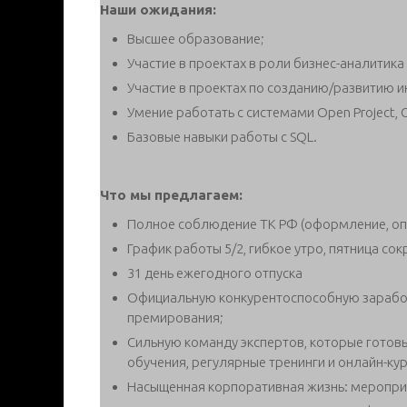
Наши ожидания:
Высшее образование;
Участие в проектах в роли бизнес-аналитика 
Участие в проектах по созданию/развитию 
Умение работать с системами Open Project, Con
Базовые навыки работы с SQL.
Что мы предлагаем:
Полное соблюдение ТК РФ (оформление, опла
График работы 5/2, гибкое утро, пятница с
31 день ежегодного отпуска
Официальную конкурентоспособную заработ
премирования;
Сильную команду экспертов, которые гото
обучения, регулярные тренинги и онлайн-кур
Насыщенная корпоративная жизнь: мероприя