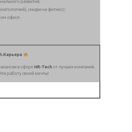
нального развития;
атологией), скидки на фитнесс;
ном офисе.
h.Карьера
вакансии в сфере
HR-Tech
от лучших компаний.
йти работу своей мечты!