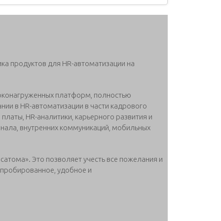
ка продуктов для HR-автоматизации на
соконагруженных платформ, полностью
ии в HR-автоматизации в части кадрового
 платы, HR-аналитики, карьерного развития и
онала, внутренних коммуникаций, мобильных
сатома». Это позволяет учесть все пожелания и
пробированное, удобное и