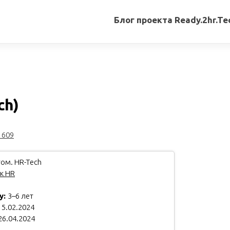
Блог проекта Ready.2hr.Te
Все
записи
Переводы
статей
ch)
Авторские
материалы
1609
Книги
ом. HR-Tech
к HR
у:
3–6 лет
5.02.2024
26.04.2024