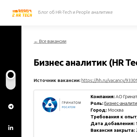
Перейти
к
Блог об HR-Tech и People аналитике
содержанию
← Все вакансии
Бизнес аналитик (HR Te
Источник вакансии:
https://hh.ru/vacancy/9330
Компания:
АО Гринат
Роль:
Бизнес-аналити
Город:
Москва
Требования к опыт
Дата добавления:
1
Вакансия закрыта: