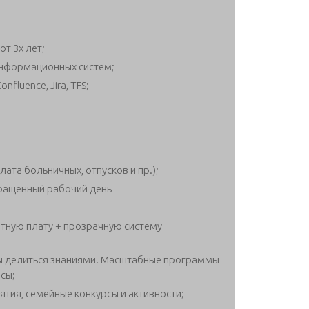
от 3х лет;
информационных систем;
fluence, Jira, TFS;
та больничных, отпусков и пр.);
окращенный рабочий день
ную плату + прозрачную систему
вы делиться знаниями. Масштабные программы
сы;
тия, семейные конкурсы и активности;