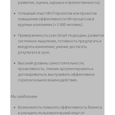
развитие, оценка, карьера и преемственность).
Успешный опыт HR-IT-проектов или проектов
повышения эффективности HR-процессов в
крупных компаниях (> 5 000 человек).
Приверженность Lean Smart подходам, развитое
системное мышление, готовность предлагать и
внедрять изменения, умение достигать
результата в срок.
Высокий уровень самостоятельности,
проактивность. Умение аргументировать и
договариваться, выстраивать эффективное
горизонтальное взаимодействие.
Мы предлагаем
Возможность повысить эффективность бизнеса
и улучшить пользовательский опыт от