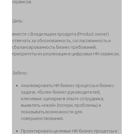
сервисов.
Цель:
вместе с Владельцем продукта (Product owner)
отвечать за обоснованность, согласованность и
сбалансированность бизнес-требований,
приоритеты их реализации в цифровых HR-сервисах.
Задачи:
Анализировать HR-бизнес-процессы и бизнес-
задачи, «боли» бизнес-руководителей,
ключевые сценарии в опыте сотрудника,
выявлять «ежей» (потери, проблемы) и
показывать возможности для
совершенствования.
Проектировать целевые HR-бизнес-процессы и