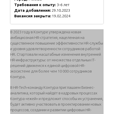
Требования к опыту:
3–6 лет
Дата добавления:
29.10.2023
Вакансия закрыта:
19.02.2024
В 2023 году в Контуре утверждена новая
амбициозная HR-стратегия, нацеленная на
существенное повышение эффективности HR-службы
и уровня удовлетворенности сотрудников работой
HR. Стартовали масштабные изменения внутренней
HR-инфраструктуры: от множества отдельных IT-
решений движемся к единой цифровой HR-
экосистеме для более чем 10 000 сотрудников
Контура.
В HR-Tech-команду Контура приглашаем Бизнес-
аналитика, который найдёт в кадровых процессах
Контура «ежей» и предложит способы их устранения,
будет активно участвовать в проектировании новых
процессов, создании и развитии цифровых HR-