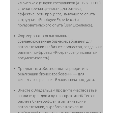
ключевые сценарии сотрудников (AS IS -> TO BE)
с точки зрения ценности для бизнеса,
эффективности процесса, наилучшего опыта
сотрудника (Employee Experience) и
пользовательского опыта (User Experience).
Формировать согласованные,
сбалансированные бизнес-требования для
автоматизации HR-бизнес-процессов, создания и
развития цифровых HR-сервисов (описывать и
аргументировать).
Предлагать и обосновывать приоритеты
реализации бизнес-требований — для
финального решения Владельцем продукта.
Вместе с Владельцем продукта участвовать в
анализе трендов и лучших практик HR-Tech, в
расчёте бизнес-эффекта оптимизации и
автоматизации, выработке ключевых
требований к продукту, тестировании ключевых