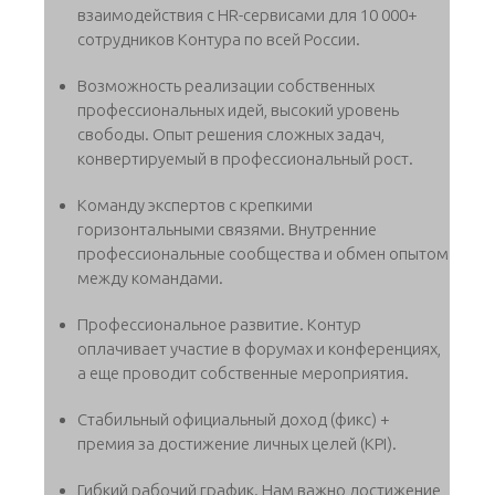
взаимодействия с HR-сервисами для 10 000+
сотрудников Контура по всей России.
Возможность реализации собственных
профессиональных идей, высокий уровень
свободы. Опыт решения сложных задач,
конвертируемый в профессиональный рост.
Команду экспертов с крепкими
горизонтальными связями. Внутренние
профессиональные сообщества и обмен опытом
между командами.
Профессиональное развитие. Контур
оплачивает участие в форумах и конференциях,
а еще проводит собственные мероприятия.
Стабильный официальный доход (фикс) +
премия за достижение личных целей (KPI).
Гибкий рабочий график. Нам важно достижение