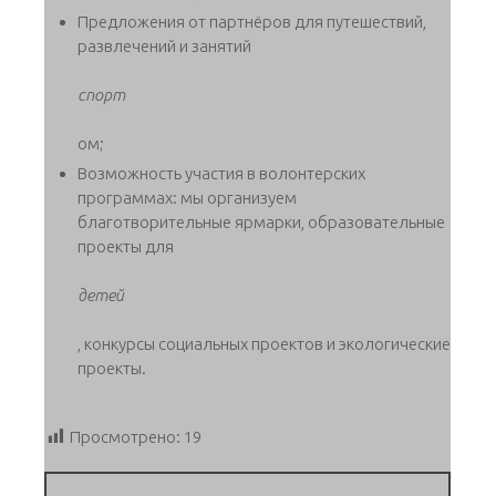
Предложения от партнёров для путешествий,
развлечений и занятий
спорт
ом;
Возможность участия в волонтерских
программах: мы организуем
благотворительные ярмарки, образовательные
проекты для
детей
, конкурсы социальных проектов и экологические
проекты.
Просмотрено:
19