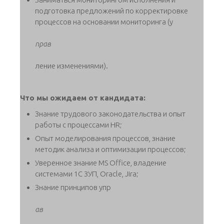
подготовка предложений по корректировке
процессов на основании мониторинга (у
прав
ление изменениями).
Что мы ожидаем от кандидата:
Знание трудового законодательства и опыт
работы с процессами HR;
Опыт моделирования процессов, знание
методик анализа и оптимизации процессов;
Уверенное знание MS Office, владение
системами 1С ЗУП, Oracle, Jirа;
Знание принципов упр
ав