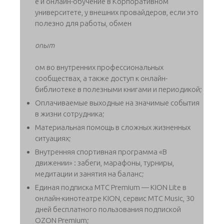
е и онлайн-обучение в Корпоративном
университете, у внешних провайдеров, если это
полезно для работы, обмен
опыт
ом во внутренних профессиональных
сообществах, а также доступ к онлайн-
библиотеке в полезными книгами и периодикой;
Оплачиваемые выходные на значимые события
в жизни сотрудника;
Материальная помощь в сложных жизненных
ситуациях;
Внутренняя спортивная программа «В
движении» : забеги, марафоны, турниры,
медитации и занятия на баланс;
Единая подписка МТС Premium — KION Lite в
онлайн-кинотеатре KION, сервис МТС Music, 30
дней бесплатного пользования подпиской
OZON Premium;