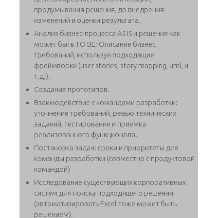
продумывания решения, до внедрения
изменений и оценки результата.
Анализ бизнес-процесса AS IS и решения как
может быть TO BE; Описание бизнес
требований, используя подходящие
фреймворки (user stories, story mapping, uml, и
т.д.).
Создание прототипов.
Взаимодействие с командами разработки:
уточнение требований, ревью технических
заданий, тестирование и приемка
реализованного функционала.
Постановка задач: cроки и приоритеты для
команды разработки (совместно с продуктовой
командой)
Исследование существующих корпоративных
систем для поиска подходящего решения
(автоматизировать Excel тоже может быть
решением).