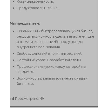
Коммуникабельность.
Продуктовое мышление.
Мы предлагаем:
Динамичный и быстроразвивающийся бизнес,
ресурсы, возможность сделать вместе лучшие
автоматизированные HR- продукты для
внутреннего пользования.
Свободу действий в принятии решений.
Достойный уровень заработной платы.
Профессиональную команду, которой мы
гордимся.
Возможность развиваться вместе с нашим
бизнесом.
Просмотрено:
49