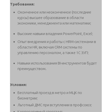
Требования:
Оконченное или неоконченное (последние
курсы) высшее образование в области
экономики, менеджмента или математики;
Высокие навыки владения PowerPoint, Excel;
Опыт внедрения и работы с HRM-системами в
области HR, включая CRM системы по
управлению персоналом, а также 1С ЗУП;
Навыки использования BI-инструментов будет
преимуществом.
Условия:
Бесплатный проезд в метро и МЦК по
биометрии;
Льготный ДМС при вступлении в профсоюз;
Корпоративный спортзал;