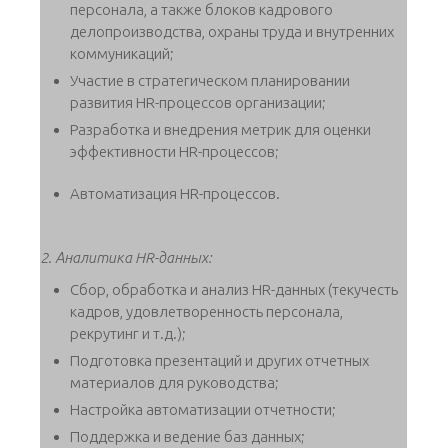
персонала, а также блоков кадрового
делопроизводства, охраны труда и внутренних
коммуникаций;
Участие в стратегическом планировании
развития HR-процессов организации;
Разработка и внедрения метрик для оценки
эффективности HR-процессов;
Автоматизация HR-процессов.
2. Аналитика HR-данных:
Сбор, обработка и анализ HR-данных (текучесть
кадров, удовлетворенность персонала,
рекрутинг и т.д.);
Подготовка презентаций и других отчетных
материалов для руководства;
Настройка автоматизации отчетности;
Поддержка и ведение баз данных;