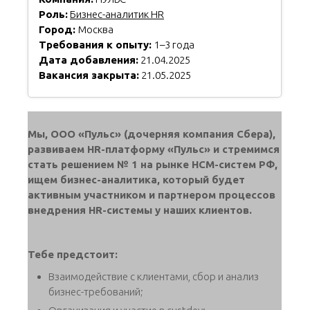
Роль:
Бизнес-аналитик HR
Город:
Москва
Требования к опыту:
1–3 года
Дата добавления:
21.04.2025
Вакансия закрыта:
21.05.2025
Мы, ООО «Пульс» (дочерняя компания Сбера),
развиваем HR-платформу «Пульс» и стремимся
стать решением № 1 на рынке HCM-систем РФ,
ищем бизнес-аналитика, который будет
активным участником и партнером процессов
внедрения HR-системы у наших клиентов.
Тебе предстоит:
Взаимодействие с клиентами, сбор и анализ
бизнес-требований;