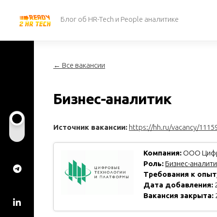
Перейти
к
Блог об HR-Tech и People аналитике
содержанию
← Все вакансии
Бизнес-аналитик
Источник вакансии:
https://hh.ru/vacancy/1115
Компания:
ООО Цифр
Роль:
Бизнес-аналити
Требования к опыт
Дата добавления:
2
Вакансия закрыта: