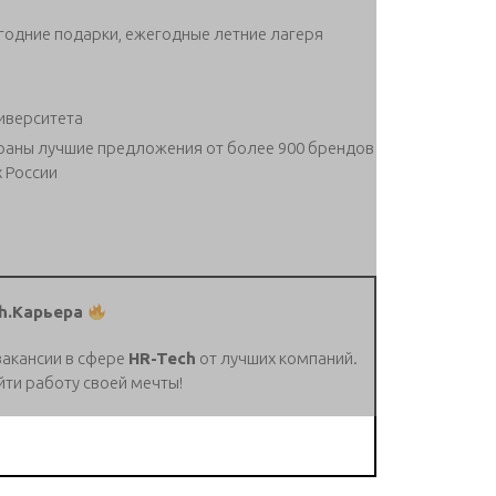
одние подарки, ежегодные летние лагеря
иверситета
браны лучшие предложения от более 900 брендов
х России
h.Карьера
вакансии в сфере
HR-Tech
от лучших компаний.
йти работу своей мечты!