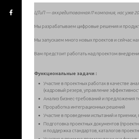
ЦТиП — аккредитованная IT-компания, нас уже 2
Мы разрабатываем цифровые решения и продук
Мы запускаем много новых проектов и сейчас на
Вам предстоит работать над проектом внедрени
Функциональные задачи :
Участие в проектных работах в качестве а
(кадровый резерв, управление эффективност
Анализ бизнес-требований и предложения т
Проработка интеграционных решений
Участие в проведении испытаний и приемки,
Подготовка проектных документов (проектны
и поддержка стандартов, каталогов проектн
Участие в приемке промежуточных и финаль