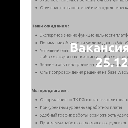
Обучение пользователей и методологичес
Наши ожидания :
Экспертное знание функциональности плат
Ваканси
Понимание объектов и модели данных WebS
Успешный опыт внедрения решений на базе W
либо со стороны консалтинга, либо со стор
25.1
Знание и опыт настройки интеграции между
Опыт сопровождения решения на базе WebS
Мы предлагаем :
Оформление по ТК РФ в штат аккредитован
Конкурентный уровень заработной платы
Удобный график работы, возможность удал
Программа заботы о здоровье сотрудников 