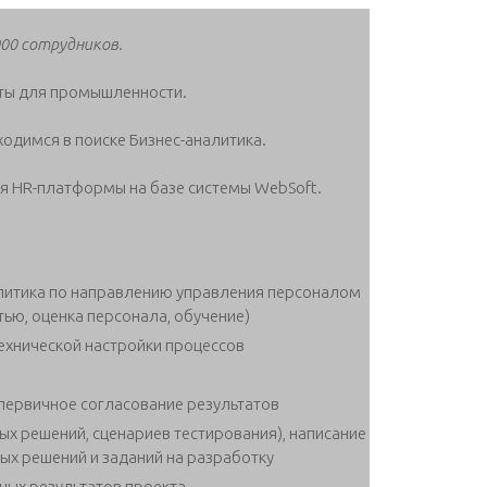
000 сотрудников.
ты для промышленности.
ходимся в поиске Бизнес-аналитика.
я HR-платформы на базе системы WebSoft.
налитика по направлению управления персоналом
ью, оценка персонала, обучение)
ехнической настройки процессов
 первичное согласование результатов
х решений, сценариев тестирования), написание
ых решений и заданий на разработку
ных результатов проекта