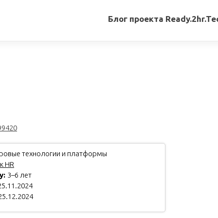
Блог проекта Ready.2hr.Te
Все
записи
Переводы
статей
Авторские
материалы
99420
Книги
овые технологии и платформы
к HR
у:
3–6 лет
5.11.2024
25.12.2024