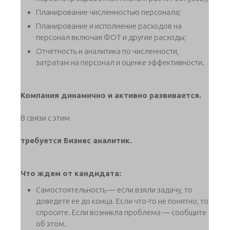
Планирование численностью персонала;
Планирование и исполнение расходов на
персонал включая ФОТ и другие расходы;
Отчётность и аналитика по численности,
затратам на персонал и оценке эффективности.
Компания динамично и активно развивается.
В связи с этим
требуется Бизнес аналитик.
Что ждем от кандидата:
Самостоятельность — если взяли задачу, то
доведете ее до конца. Если что-то не понятно, то
спросите. Если возникла проблема — сообщите
об этом.