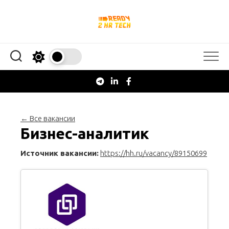
Перейти
к
содержанию
← Все вакансии
Бизнес-аналитик
Источник вакансии:
https://hh.ru/vacancy/89150699