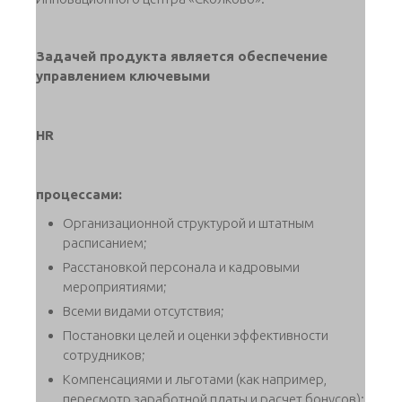
Задачей продукта является обеспечение
управлением ключевыми
HR
процессами:
Организационной структурой и штатным
расписанием;
Расстановкой персонала и кадровыми
мероприятиями;
Всеми видами отсутствия;
Постановки целей и оценки эффективности
сотрудников;
Компенсациями и льготами (как например,
пересмотр заработной платы и расчет бонусов);