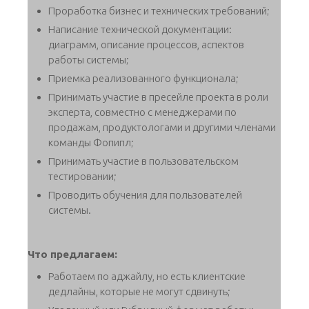
Проработка бизнес и технических требований;
Написание технической документации:
диаграмм, описание процессов, аспектов
работы системы;
Приемка реализованного функционала;
Принимать участие в пресейле проекта в роли
эксперта, совместно с менеджерами по
продажам, продуктологами и другими членами
команды Фопипл;
Принимать участие в пользовательском
тестировании;
Проводить обучения для пользователей
системы.
Что предлагаем:
Работаем по аджайлу, но есть клиентские
дедлайны, которые не могут сдвинуть;