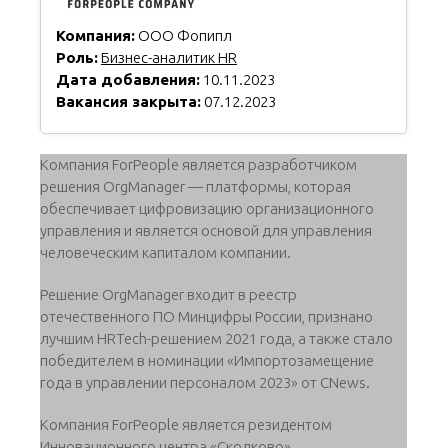
Компания:
ООО Фопипл
Роль:
Бизнес-аналитик HR
Дата добавления:
10.11.2023
Вакансия закрыта:
07.12.2023
Компания ForPeople является разработчиком
решения OrgManager — платформы, которая
обеспечивает цифровизацию организационного
управления и является основой для управления
человеческим капиталом компании.
Решение OrgManager входит в реестр
отечественного ПО Минцифры России, признано
лучшим HRTech-решением 2021 года, а также стало
победителем в номинации «Импортозамещение
года в управлении персоналом 2023» от CNews.
Компания ForPeople является резидентом
Инновационного центра «Сколково».