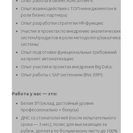
Опыт работы в бизнес-консалтинге;
Опыт взаимодействия с ТОП-менеджментом в
роли бизнес-партнера;
Опыт разработки стратегии HR-функции;
Участие в проектах по внедрению аналитических
систем/продуктов в роли методолога/заказчика
системы;
Опыт подготовки функциональных требований
на проект автоматизации;
Опыт участия в проектах внедрения Big Data;
Опыт работы с SAP системами (BW, ERP);
Работа у нас — это:
Белая ЗП (оклад, достойный уровня
профессионально + бонусы)
ДМС со стоматологией (после испытательного
срока — 3 мес), полис для выезжающих за
рубеж, доплата по больничному листу до 100%