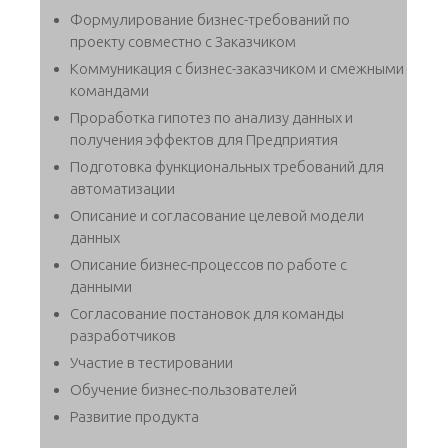
Формулирование бизнес-требований по
проекту совместно с Заказчиком
Коммуникация с бизнес-заказчиком и смежными
командами
Проработка гипотез по анализу данных и
получения эффектов для Предприятия
Подготовка функциональных требований для
автоматизации
Описание и согласование целевой модели
данных
Описание бизнес-процессов по работе с
данными
Согласование постановок для команды
разработчиков
Участие в тестировании
Обучение бизнес-пользователей
Развитие продукта