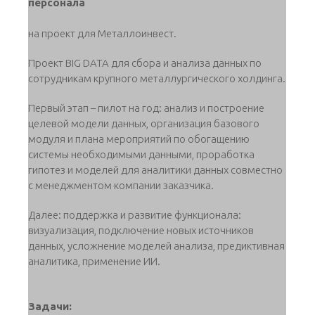
персонала
на проект для Металлоинвест.
Проект BIG DATA для сбора и анализа данных по
сотрудникам крупного металлургического холдинга.
Первый этап – пилот на год: анализ и построение
целевой модели данных, организация базового
модуля и плана мероприятий по обогащению
системы необходимыми данными, проработка
гипотез и моделей для аналитики данных совместно
с менеджментом компании заказчика.
Далее: поддержка и развитие функционала:
визуализация, подключение новых источников
данных, усложнение моделей анализа, предиктивная
аналитика, применение ИИ.
Задачи: