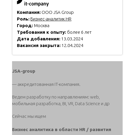
Компания:
ООО JSA Group
Роль:
Бизнес-аналитик HR
Город:
Москва
Требования к опыту:
более 6 лет
Дата добавления:
13.03.2024
Вакансия закрыта:
12.04.2024
JSA-group
— аккредитованная IT-компания.
Ведем разработку по направлениям: web,
мобильная разработка, BI, VR, Data Science и др
Сейчас мы ищем
Бизнес аналитика в области HR / развития