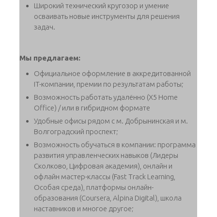
Широкий технический кругозор и умение
осваивать новые инструменты для решения
задач.
Мы предлагаем:
Официальное оформление в аккредитованной
IT-компании, премии по результатам работы;
Возможность работать удалённо (X5 Home
Office) / или в гибридном формате
Удобные офисы рядом с м. Добрынинская и м.
Волгоградский проспект;
Возможность обучаться в компании: программа
развития управленческих навыков (Лидеры
Сколково, Цифровая академия), онлайн и
офлайн мастер-классы (Fast Track Learning,
Особая среда), платформы онлайн-
образования (Coursera, Alpina Digital), школа
наставников и многое другое;