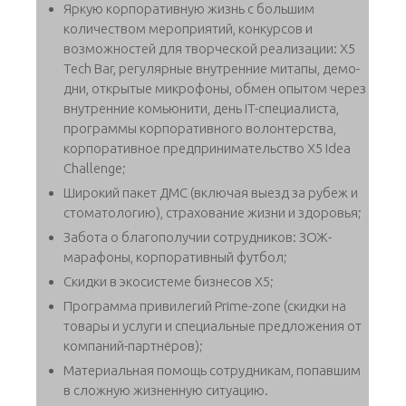
Яркую корпоративную жизнь с большим
количеством мероприятий, конкурсов и
возможностей для творческой реализации: X5
Tech Bar, регулярные внутренние митапы, демо-
дни, открытые микрофоны, обмен опытом через
внутренние комьюнити, день IT-специалиста,
программы корпоративного волонтерства,
корпоративное предпринимательство X5 Idea
Challenge;
Широкий пакет ДМС (включая выезд за рубеж и
стоматологию), страхование жизни и здоровья;
Забота о благополучии сотрудников: ЗОЖ-
марафоны, корпоративный футбол;
Скидки в экосистеме бизнесов Х5;
Программа привилегий Prime-zone (скидки на
товары и услуги и специальные предложения от
компаний-партнёров);
Материальная помощь сотрудникам, попавшим
в сложную жизненную ситуацию.