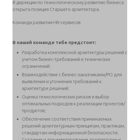
В дирекции по технологическому развитию бизнеса
открыта позиция Старшего архитектора.
Команда развития HR-сервисов
В нашей команде тебе предстоит:
Разработка комплексной архитектуры решений с
учетом бизнес-требований и технических
ограничений;
Взаимодействие с бизнес-заказчиками/PO для
выявления и уточнения требований к
архитектуре решений;
Оценка технологических рисков и выбор
оптимальных подходов к реализации проектов/
продуктов;
Обеспечение соответствия принимаемых
решений архитектурным принципам, практикам,
стандартам информационной безопасности;
Создание и документирование архитектурных