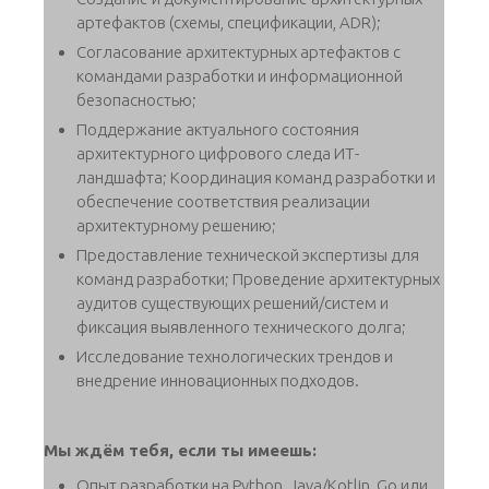
артефактов (схемы, спецификации, ADR);
Согласование архитектурных артефактов с
командами разработки и информационной
безопасностью;
Поддержание актуального состояния
архитектурного цифрового следа ИТ-
ландшафта; Координация команд разработки и
обеспечение соответствия реализации
архитектурному решению;
Предоставление технической экспертизы для
команд разработки; Проведение архитектурных
аудитов существующих решений/систем и
фиксация выявленного технического долга;
Исследование технологических трендов и
внедрение инновационных подходов.
Мы ждём тебя, если ты имеешь:
Опыт разработки на Python, Java/Kotlin, Go или