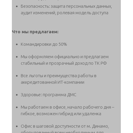
Безопасность: защита персональных данных,
аудит изменений, ролевая модель доступа
Что мы предлагаем:
Командировки до 50%
Мы оформляем официально и предлагаем
стабильный и прозрачный доход по ТК РФ
Все льготы и преимущества работы в
аккредитованной ИТ-компании
Здоровье: программа ДМС
Мы работаем в офисе, начало рабочего дня –
гибкое, возможен гибрид или удаленка
Офис в шаговой доступности от м. Динамо,
оборудованный всем необходимым для