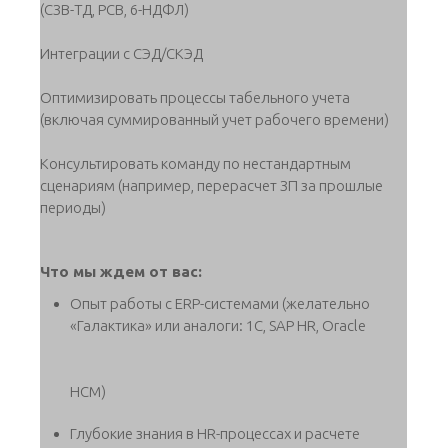
(СЗВ-ТД, РСВ, 6-НДФЛ)
Интеграции с СЭД/СКЭД
Оптимизировать процессы табельного учета
(включая суммированный учет рабочего времени)
Консультировать команду по нестандартным
сценариям (например, перерасчет ЗП за прошлые
периоды)
Что мы ждем от вас:
Опыт работы с ERP-системами (желательно
«Галактика» или аналоги: 1С, SAP HR, Oracle
HCM)
Глубокие знания в HR-процессах и расчете