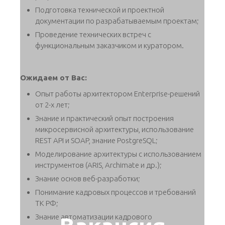
Подготовка технической и проектной
документации по разрабатываемым проектам;
Проведение технических встреч с
функциональным заказчиком и куратором.
Ожидаем от Вас:
Опыт работы архитектором Enterprise-решений
от 2-х лет;
Знание и практический опыт построения
микросервисной архитектуры, использование
REST API и SOAP, знание PostgreSQL;
Моделирование архитектуры с использованием
инструментов (ARIS, Archimate и др.);
Знание основ веб-разработки;
Понимание кадровых процессов и требований
ТК РФ;
Знание автоматизации кадрового