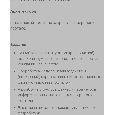
Архитектора
на наш новый проект по разработке Кадрового
портала.
Задачи:
Разработка архитектуры (микросервисной)
высоконагруженного корпоративного портала
компании Транснефть;
Проработка моделей взаимодействия
(интеграций) корпоративных информационных
систем с кадровым порталом;
Разработка структуры данных и параметров
информационных потоков для кадрового
портала;
Выстраивание работы команд аналитиков и
разработки;