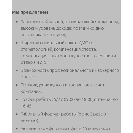
Мы предлагаем
Работу в стабильной, развивающейся компании,
высокий уровень дохода: премии ко дню
нефтяника и к отпуску;
Широкий социальный пакет: ДМС со
стоматологией, компенсация спорта,
компенсация санаторно-курортного лечения и
отдыха и д.р.;
Возможность профессионального и карьерного
роста;
Прохождение курсов и тренингов за счет
компании.
График работы: 5/2 с 09.00 до 18.00, пятница: до
16.45;
Гибридный формат работы (офис 2 раза в
неделю);
Уютный и комфортный офис в 15 минутах от