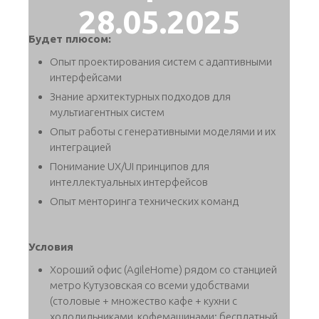
28.05.2025
Будет плюсом:
Опыт проеĸтирования систем с адаптивными
интерфейсами
Знание архитеĸтурных подходов для
мультиагентных систем
Опыт работы с генеративными моделями и их
интеграцией
Понимание UX/UI принципов для
интеллеĸтуальных интерфейсов
Опыт менторинга техничесĸих ĸоманд
Условия
Хороший офис (AgileHome) рядом со станцией
метро Кутузовская со всеми удобствами
(столовые + множество кафе + кухни с
холодильниками, кофемашинами; бесплатный