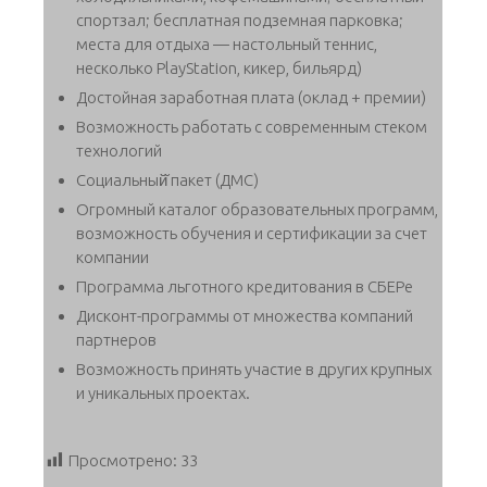
спортзал; бесплатная подземная парковка;
места для отдыха — настольный теннис,
несколько PlayStation, кикер, бильярд)
Достойная заработная плата (оклад + премии)
Возможность работать с современным стеком
технологий
Социальный̆ пакет (ДМС)
Огромный каталог образовательных программ,
возможность обучения и сертификации за счет
компании
Программа льготного кредитования в СБЕРе
Дисконт-программы от множества компаний
партнеров
Возможность принять участие в других крупных
и уникальных проектах.
Просмотрено:
33