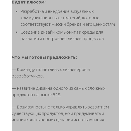
Будет плюсом:
Разработка и внедрение визуальных
коммуникационных стратегий, которые
соответствуют миссии бренда и его ценностям
Создание дизайн комьюнити и среды для
развития и построения дизайн процессов
Что мы готовы предложить:
— Команду талантливых дизайнеров и
разработчиков.
— Развитие дизайна одного из самых сложных
продуктов на рынке B2E.
— Возможность не только управлять развитием
существующих продуктов, но и придумывать и
инициировать новые сценарии использования.