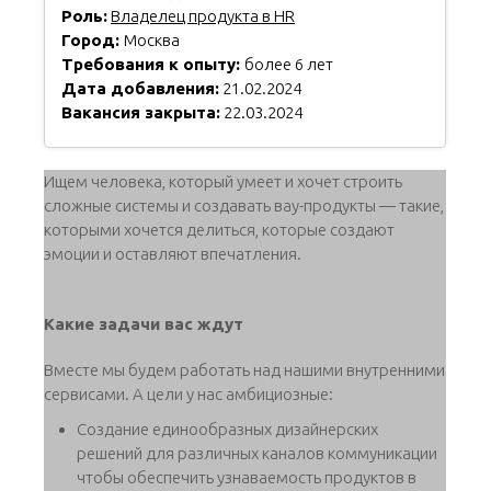
Роль:
Владелец продукта в HR
Город:
Москва
Требования к опыту:
более 6 лет
Дата добавления:
21.02.2024
Вакансия закрыта:
22.03.2024
Ищем человека, который умеет и хочет строить
сложные системы и создавать вау-продукты — такие,
которыми хочется делиться, которые создают
эмоции и оставляют впечатления.
Какие задачи вас ждут
Вместе мы будем работать над нашими внутренними
сервисами. А цели у нас амбициозные:
Создание единообразных дизайнерских
решений для различных каналов коммуникации
чтобы обеспечить узнаваемость продуктов в