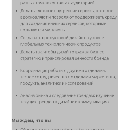
разных точках контакта с аудиторией
Делать сложные внутренние сервисы, которые
вдохновляют и позволяют поддерживать среду
для создания внешних сервисов, которыми
пользуются миллионы
Создавать продуктовый дизайн на уровне
глобальных технологических продуктов
Делать так, чтобы дизайн отражал бизнес-
стратегию и транслировал ценности бренда
Координация работы с другими отделами:
тесное сотрудничество с отделами маркетинга,
продукта, аналитики и исследований
Анализ рынка и следование трендам: изучение
текущих трендов в дизайне и коммуникациях
Мы ждём, что вы
Обладаете опытом работы с брендингом,