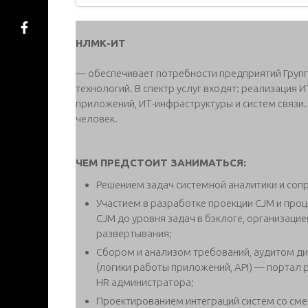
НЛМК-ИТ
— обеспечивает потребности предприятий Груп
технологий. В спектр услуг входят: реализация 
приложений, ИТ-инфраструктуры и систем связи
человек.
ЧЕМ ПРЕДСТОИТ ЗАНИМАТЬСЯ:
Решением задач системной аналитики и соп
Участием в разработке проекции CJM и проц
CJM до уровня задач в бэклоге, организаци
развертывания;
Сбором и анализом требований, аудитом д
(логики работы приложений, API) — портал 
HR администратора;
Проектированием интеграций систем со см