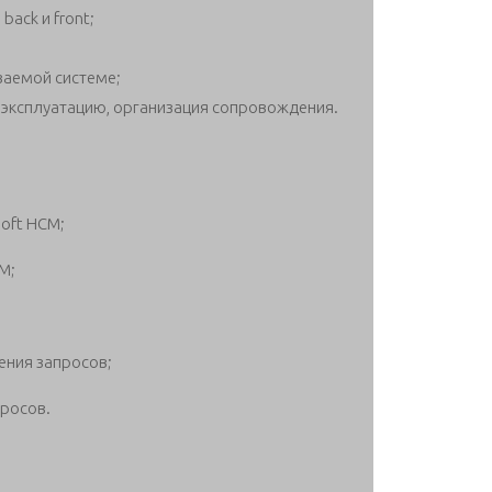
ack и front;
аемой системе;
эксплуатацию, организация сопровождения.
oft HCM;
M;
ения запросов;
просов.