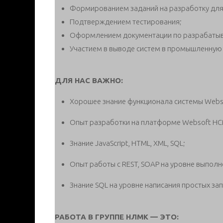
Формированием заданий на разработку для b
Подтверждением тестирования;
Оформлением документации по разрабатыв
Участием в выводе систем в промышленную 
ДЛЯ НАС ВАЖНО:
Хорошее знание функционала системы Webs
Опыт разработки на платформе Websoft HC
Знание JavaScript, HTML, XML, SQL;
Опыт работы с REST, SOAP на уровне выполн
Знание SQL на уровне написания простых за
РАБОТА В ГРУППЕ НЛМК — ЭТО: