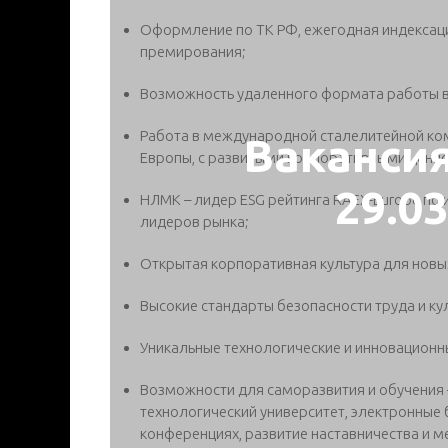
Оформление по ТК РФ, ежегодная индексаци
премирования;
Возможность удаленного формата работы в
Работа в международной сталелитейной комп
Ваканси
Европы, с развитыми корпоративными ценно
29.0
НЛМК – лидер ESG рейтинга RAEX-Europe по и
лидеров рынка;
Открытая корпоративная культура для новых
Высокие стандарты безопасности труда и ку
Уникальные технологические и инновационн
Возможности для саморазвития и обучения 
технологический университет, электронные 
конференциях, развитие наставничества и м