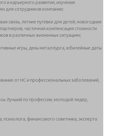
о и карьерного развития, изучение
ям для сотрудников компании;
ая связь, летние путёвки для детей, новогодние
 партнеров, частичная компенсация стоимости
ков в различных жизненных ситуациях;
ртивные игры, день металлурга, юбилейные даты
ование от НС и профессиональных заболеваний,
сы Лучший по профессии, молодой лидер,
 психолога, финансового советника, эксперта