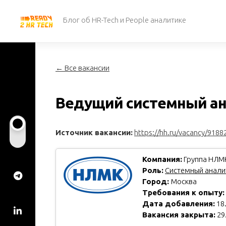
Перейти
к
Блог об HR-Tech и People аналитике
содержанию
← Все вакансии
Ведущий системный ан
Источник вакансии:
https://hh.ru/vacancy/9188
Компания:
Группа НЛМ
Роль:
Системный анали
Город:
Москва
Требования к опыту
Дата добавления:
18
Вакансия закрыта:
29