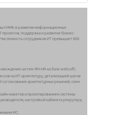
пы НЛМК в развитии информационных
ИТ-проектов, поддержка и развитие бизнес-
. Численность сотрудников ИТ превышает 800
ровождения систем ФН HR на базе websoft;
ессов на ИТ-архитектуру, детализацией шагов
ей согласования архитектурных решений, схем
изайн-макетов и проектированием системы
руководителя, настройкой кабинета рекрутера,
ежными ИС;