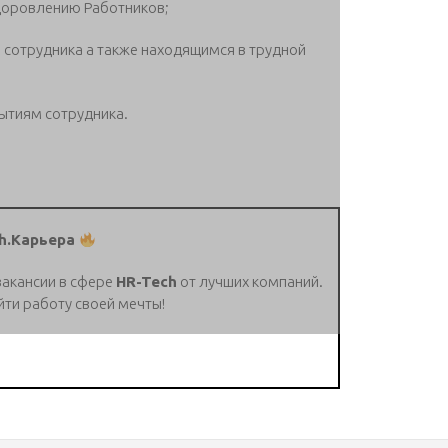
доровлению Работников;
сотрудника а также находящимся в трудной
ытиям сотрудника.
h.Карьера
вакансии в сфере
HR-Tech
от лучших компаний.
йти работу своей мечты!