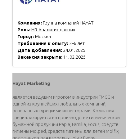
Компания:
Группа компаний HAYAT
Роль:
HR-Аналитик данных
Город:
Москва
Требования к опыту:
3–6 лет
Дата добавления:
24.01.2025
Вакансия закрыта:
11.02.2025
Hayat Marketing
является ведущим игроком в индустрии FMCG и
одной из крупнейших глобальных компаний,
основанных турецкими инвесторами. Компания
специализируется на производстве гигиенической
бумажной продукции Papia, Familia, Focus, средств
гигиены Molped, средств гигиены для детей Molfix,
подгузников для взрослых Joly и Evony.