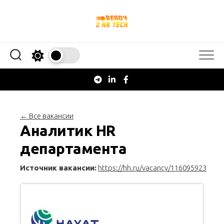
Перейти
к
содержанию
← Все вакансии
Аналитик HR
департамента
Источник вакансии:
https://hh.ru/vacancy/116095923