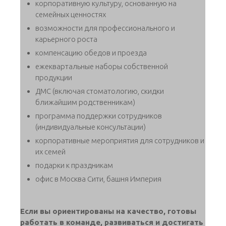
корпоративную культуру, основанную на
семейных ценностях
возможности для профессионального и
карьерного роста
компенсацию обедов и проезда
ежеквартальные наборы собственной
продукции
ДМС (включая стоматологию, скидки
ближайшим родственникам)
программа поддержки сотрудников
(индивидуальные консультации)
корпоративные мероприятия для сотрудников и
их семей
подарки к праздникам
офис в Москва Сити, башня Империя
Если вы ориентированы на качество, готовы
работать в команде, развиваться и достигать