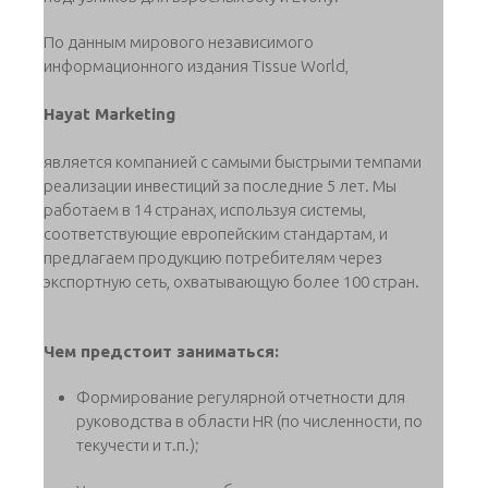
По данным мирового независимого
информационного издания Tissue World,
Hayat Marketing
является компанией с самыми быстрыми темпами
реализации инвестиций за последние 5 лет. Мы
работаем в 14 странах, используя системы,
соответствующие европейским стандартам, и
предлагаем продукцию потребителям через
экспортную сеть, охватывающую более 100 стран.
Чем предстоит заниматься:
Формирование регулярной отчетности для
руководства в области HR (по численности, по
текучести и т.п.);