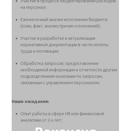
Участие в процессе бюджетирования расходов
на персонал;
Ежемесячный анализ исполнения бюджета
(план, факт, анализ причин отклонений);
Участие в разработке и актуализации
нормативной документации в части оплаты
труда и мотивации;
Обработка запросов: предоставление
необходимой информации и отчетности другим
подразделениям компании по запросам,
связанным с управлением персоналом.
Наши ожидания:
Опыт работы в сфере HR или финансовой
аналитики от 2-х лет;