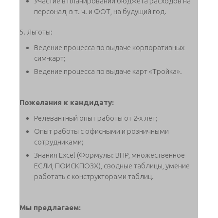
Участие в планировании бюджета расходов на
персонал, в т. ч. и ФОТ, на будущий год.
5. Льготы:
Ведение процесса по выдаче корпоративных
сим-карт;
Ведение процесса по выдаче карт «Тройка».
Пожелания к кандидату:
Релевантный опыт работы от 2-х лет;
Опыт работы с офисными и розничными
сотрудниками;
Знания Еxcel (Формулы: ВПР, множественное
ЕСЛИ, ПОИСКПОЗX), сводные таблицы, умение
работать с конструкторами таблиц.
Мы предлагаем: