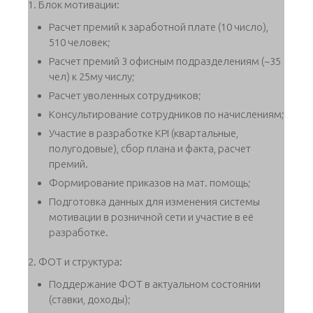
1. Блок мотивации:
Расчет премий к заработной плате (10 число),
510 человек;
Расчет премий 3 офисным подразделениям (~35
чел) к 25му числу;
Расчет уволенных сотрудников;
Консультирование сотрудников по начислениям;
Участие в разработке KPI (квартальные,
полугодовые), сбор плана и факта, расчет
премий.
Формирование приказов на мат. помощь;
Подготовка данных для изменения системы
мотивации в розничной сети и участие в её
разработке.
2. ФОТ и структура:
Поддержание ФОТ в актуальном состоянии
(ставки, доходы);