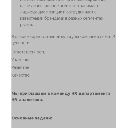
наше лицензионное агентство занимает
лидирующие позиции и сотрудничает с
известными брендами в разных сегментах
рынка.
В основе корпоративной культуры компании лежат 4
ценности:
Ответственность
Уважение
Развитие
Качество
Мы приглашаем в команду HR департамента
HR-аналитика.
Основные задачи: