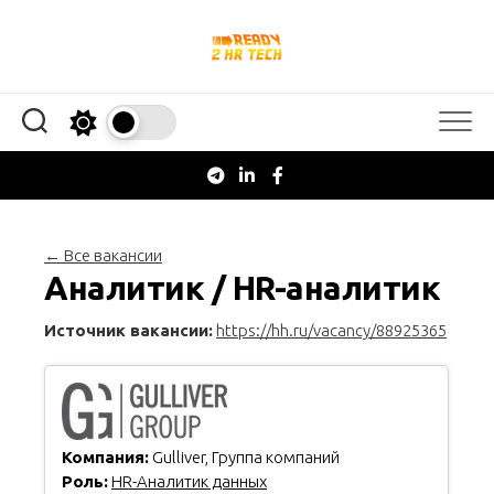
Перейти
к
содержанию
← Все вакансии
Аналитик / HR-аналитик
Источник вакансии:
https://hh.ru/vacancy/88925365
Компания:
Gulliver, Группа компаний
Роль:
HR-Аналитик данных