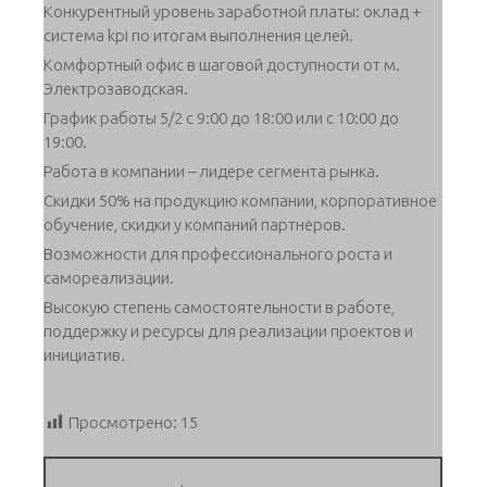
Конкурентный уровень заработной платы: оклад +
система kpi по итогам выполнения целей.
Комфортный офис в шаговой доступности от м.
Электрозаводская.
График работы 5/2 с 9:00 до 18:00 или с 10:00 до
19:00.
Работа в компании – лидере сегмента рынка.
Скидки 50% на продукцию компании, корпоративное
обучение, скидки у компаний партнёров.
Возможности для профессионального роста и
самореализации.
Высокую степень самостоятельности в работе,
поддержку и ресурсы для реализации проектов и
инициатив.
Просмотрено:
15