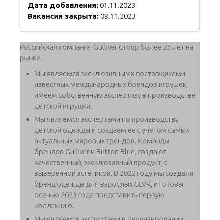
Дата добавления:
01.11.2023
Вакансия закрыта:
08.11.2023
Российская компания Gulliver Group более 25 лет на
рынке.
Мы являемся эксклюзивными поставщиками
известных международных брендов игрушек,
имеем собственную экспертизу в производстве
детской игрушки.
Мы являемся экспертами по производству
детской одежды и создаем её с учетом самых
актуальных мировых трендов. Команды
брендов Gulliver и Button Blue, создают
качественный, эксклюзивный продукт, с
выверенной эстетикой. В 2022 году мы создали
бренд одежды для взрослых GLVR, и готовы
осенью 2023 года представить первую
коллекцию.
Мы являемся экспертами в лицензировании,