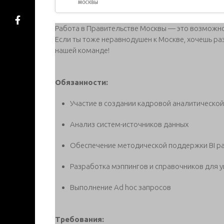
Работа в Правительстве Москвы — это возможно
Если ты тоже неравнодушен к Москве, хочешь раз
нашей команде!
Обязанности:
Участие в создании кадровой аналитическ
Анализ систем-источников данных
Обеспечение методической поддержки BI р
Разработка мэппингов и справочников для 
Выполнение Ad hoc запросов
Требования: