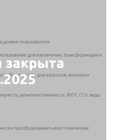
на уровне пользователя
использование для извлечения, трансформации и
я закрыта
5.2025
е работать с SQL для запросов, анализа и
екучесть, укомплектованность, ФОТ, ССЧ, виды
еса и преобразовывать их в технические