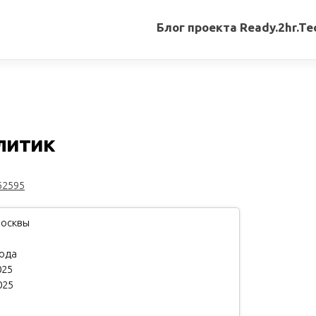
Блог проекта Ready.2hr.Te
Все
записи
Переводы
статей
алитик
Авторские
материалы
52595
Книги
Москвы
года
025
025