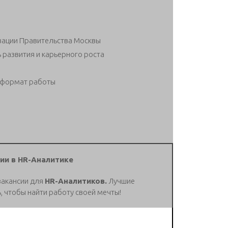
зации Правительства Москвы
развития и карьерного роста
й формат работы
ии в HR-Аналитике
вакансии для
HR-Аналитиков.
Лучшие
, чтобы найти работу своей мечты!