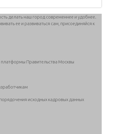
сть делать наш город современнее и удобнее.
вивать ее и развиваться сам, присоединяйся к
ой платформы Правительства Москвы
азработчикам
упорядочения исходных кадровых данных