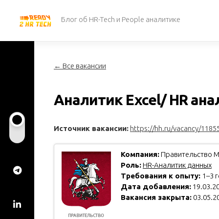
Перейти
к
Блог об HR-Tech и People аналитике
содержанию
← Все вакансии
Аналитик Excel/ HR ан
Источник вакансии:
https://hh.ru/vacancy/1185
Компания:
Правительство 
Роль:
HR-Аналитик данных
Требования к опыту:
1–3 
Дата добавления:
19.03.2
Вакансия закрыта:
03.05.2