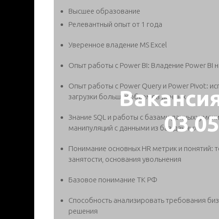
Высшее образование
Релевантный опыт от 1 года
Уверенное владение MS Excel
Опыт работы с Power BI: Владение Power BI 
Опыт работы с Power Query и Power Pivot: 
Ваканси
загрузки больших объемов данных
03.0
Знание SQL и работы с базами данных: умени
манипуляций с данными из баз данных
Понимание основных HR метрик и понятий: т
занятости, основания увольнения
Базовое понимание ТК РФ
Способность анализировать требования бизн
решения