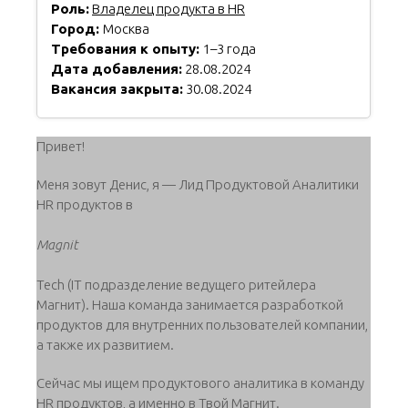
Роль:
Владелец продукта в HR
Город:
Москва
Требования к опыту:
1–3 года
Дата добавления:
28.08.2024
Вакансия закрыта:
30.08.2024
Привет!
Меня зовут Денис, я — Лид Продуктовой Аналитики
HR продуктов в
Magnit
Tech (IT подразделение ведущего ритейлера
Магнит). Наша команда занимается разработкой
продуктов для внутренних пользователей компании,
а также их развитием.
Сейчас мы ищем продуктового аналитика в команду
HR продуктов, а именно в Твой Магнит.