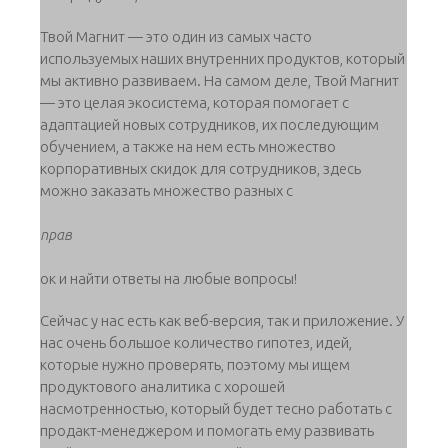
Твой Магнит — это один из самых часто
используемых наших внутренних продуктов, который
мы активно развиваем. На самом деле, Твой Магнит
— это целая экосистема, которая помогает с
адаптацией новых сотрудников, их последующим
обучением, а также на нем есть множество
корпоративных скидок для сотрудников, здесь
можно заказать множество разных с
прав
ок и найти ответы на любые вопросы!
Сейчас у нас есть как веб-версия, так и приложение. У
нас очень большое количество гипотез, идей,
которые нужно проверять, поэтому мы ищем
продуктового аналитика с хорошей
насмотренностью, который будет тесно работать с
продакт-менеджером и помогать ему развивать