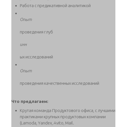
Работа с предикативной аналитикой
Опыт
проведения глуб
инн
ых исследований
Опыт
проведения качественных исследований
Что предлагаем:
Крутая команда Продуктового офиса, с лучшими
практиками крупных продуктовых компании
(Lamoda, Yandex, Avito, Mail.