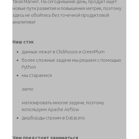
Твой Магнит. На сегодняшний день, продукт ищет
новые пути развития и повышения метрик, поэтому
здесь не обойтись без точечной продуктовой
аналитики!
Наш стэк
данные лежат в Clickhouse и GreenPlum
более сложные задачи мы решаем с помощью
Python
мы стараемся
авто
матизировать многие задачи, поэтому
используем Apache Airflow
дешборды строим в DataLens
Чем предстоит заниматься