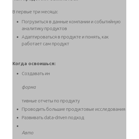
В первые три месяца:
Погрузиться в данные компании и событийную
аналитику продуктов
Адаптироваться в продукте и понять, как
работает сам продукт
Когда освоишься:
Создавать ин
форма
тивные отчеты по продукту
Проводить большие продуктовые исследования
Развивать data-driven подход
Авто