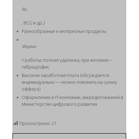
Ru
, BCG и др.)
Разнообразные и интересные продукты
Форма
т работы: полная удаленка, при желании –
гибрид/офис
Высокая заработная плата (обсуждается
индивидуально — можно повлиять на сумму
оффера)
Оформление в IT-компании, аккредитованной в
Министерстве цифрового развития
Просмотрено:
27