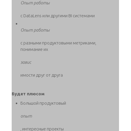
Опыт работы
с DataLens или другими BI системами
Опыт работы
с разными продуктовыми метриками,
понимание их
завис
имости друг от друга
Будет плюсом
Большой продуктовый
опыт
, интересные проекты