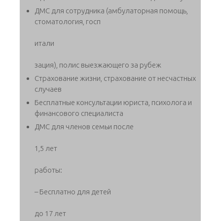
ДМС для сотрудника (амбулаторная помощь,
стоматология, госп
итали
зация), полис выезжающего за рубеж
Страхование жизни, страхование от несчастных
случаев
Бесплатные консультации юриста, психолога и
финансового специалиста
ДМС для членов семьи после
1,5 лет
работы:
– Бесплатно для детей
до 17 лет