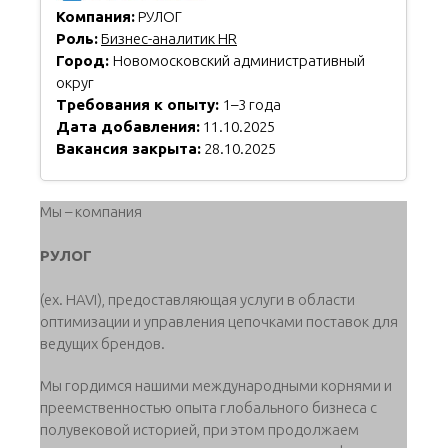
Компания:
РУЛОГ
Роль:
Бизнес-аналитик HR
Город:
Новомосковский административный
округ
Требования к опыту:
1–3 года
Дата добавления:
11.10.2025
Вакансия закрыта:
28.10.2025
Мы – компания
РУЛОГ
(ex. HAVI), предоставляющая услуги в области
оптимизации и управления цепочками поставок для
ведущих брендов.
Мы гордимся нашими международными корнями и
преемственностью опыта глобального бизнеса с
полувековой историей, при этом продолжаем