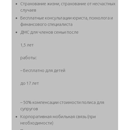
Страхование жизни, страхование от несчастных
случаев
Бесплатные консультации юриста, психолога и
финансового специалиста
ДМС для членов семьи после
1,5 лет
работы:
– Бесплатно для детей
до 17 лет
– 50% компенсации стоимости полиса для
супругов
Корпоративная мобильная связь (при
необходимости)