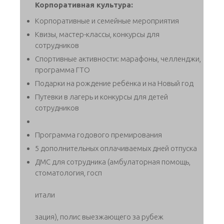
Корпоративная культура:
Корпоративные и семейные мероприятия
Квизы, мастер-классы, конкурсы для
сотрудников
Спортивные активности: марафоны, челленджи,
программа ГТО
Подарки на рождение ребёнка и на Новый год
Путевки в лагерь и конкурсы для детей
сотрудников
Программа годового премирования
5 дополнительных оплачиваемых дней отпуска
ДМС для сотрудника (амбулаторная помощь,
стоматология, госп
итали
зация), полис выезжающего за рубеж