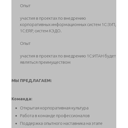
Опыт
участия в проектах по внедрению
корпоративных информационных систем 1С:ЗУП,
1C:ERP, систем КЭДО.
Опыт
участия в проектах по внедрению 1С:ИТАН будет
являться преимуществом
МЫ ПРЕДЛАГАЕМ:
Команда:
Открытая корпоративная культура
Работа в команде профессионалов
Поддержка опытного наставника на этапе