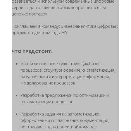
развиваться и используем современные цифровые
сервисы для решения любых вопросов по всей
цепочке поставок
Приглашаем в команду: Бизнес-аналитика цифровых
продуктов для команды HR
ЧТО ПРЕДСТОИТ:
Анализ и описание существующих бизнес-
процессов, структурирование, систематизация,
визуализация и интерпретация информации,
моделирование процессов
Разработка предложений по оптимизации и
автоматизации процессов
Разработка задания на автоматизацию,
оформление и согласование документации,
постановка задач проектной команде.