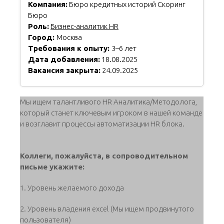
Компания:
Бюро кредитных историй Скоринг
Бюро
Роль:
Бизнес-аналитик HR
Город:
Москва
Требования к опыту:
3–6 лет
Дата добавления:
18.08.2025
Вакансия закрыта:
24.09.2025
Мы ищем талантливого HR Аналитика/Методолога,
который станет ключевым игроком в нашей команде
и возглавит процессы автоматизации HR блока.
Коллеги, пожалуйста, в сопроводительном
письме укажите:
1. Уровень желаемого дохода
2. Уровень владения excel (Мы ищем продвинутого
пользователя)