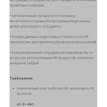
проектных командах.
• Автоматизация процесса постановки и
мониторинга годовых/полугодовых/квартальных
целей для каждого сотрудника.
• Анализ данных и подготовка отчетности по HR-
показателям для принятия управленческих решений.
• Консультирование сотрудников и руководства по
вопросам автоматизации HR-процессов, написание
мануалов, гайдов
Требования:
Аналогичный опыт работы в HR аналитике и HR
проектах
от 2+ лет