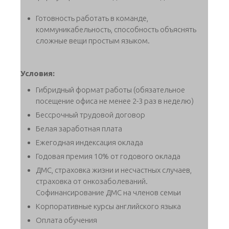
Готовность работать в команде,
коммуникабельность, способность объяснять
сложные вещи простым языком.
Условия:
Гибридный формат работы (обязательное
посещение офиса не менее 2-3 раз в неделю)
Бессрочный трудовой договор
Белая заработная плата
Ежегодная индексация оклада
Годовая премия 10% от годового оклада
ДМС, страховка жизни и несчастных случаев,
страховка от онкозаболеваний.
Софинансирование ДМС на членов семьи
Корпоративные курсы английского языка
Оплата обучения