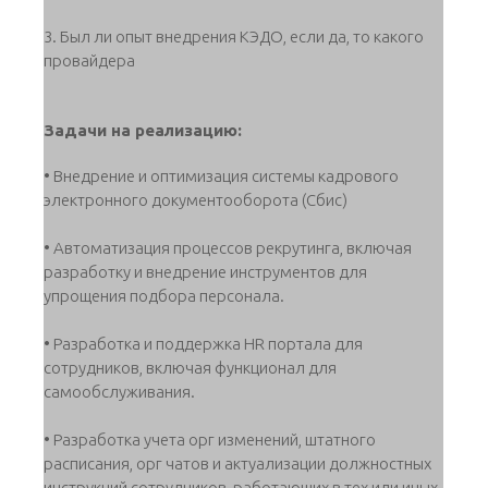
3. Был ли опыт внедрения КЭДО, если да, то какого
провайдера
Задачи на реализацию:
• Внедрение и оптимизация системы кадрового
электронного документооборота (Сбис)
• Автоматизация процессов рекрутинга, включая
разработку и внедрение инструментов для
упрощения подбора персонала.
• Разработка и поддержка HR портала для
сотрудников, включая функционал для
самообслуживания.
• Разработка учета орг изменений, штатного
расписания, орг чатов и актуализации должностных
инструкций сотрудников, работающих в тех или иных