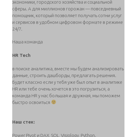
экономики, городского хозяйства и социальной
сферы. А для миллионов горожан — повседневный
помощник, который позволяет получать сотни услуг
и сервисов в удобном цифровом формате в режиме
24/7.
Наша команда
HR Tech
в поиске аналитика, вместе мы будем анализировать
данные, строить дашборды​​​​, предлагать решения.
Будет классно если у тебя уже был опыт в аналитике
HR или тебе очень хочется в это погрузиться, а
команда HR у нас большая и дружная, мы поможем
быстро освоиться
Наш стек:
Power Pivot и DAX, SQL, Visiology, Python.