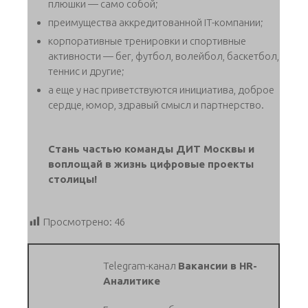
плюшки — само собой;
преимущества аккредитованной IT-компании;
корпоративные тренировки и спортивные
активности — бег, футбол, волейбол, баскетбол,
теннис и другие;
а еще у нас приветствуются инициатива, доброе
сердце, юмор, здравый смысл и партнерство.
Стань частью команды ДИТ Москвы и
воплощай в жизнь цифровые проекты
столицы!
Просмотрено:
46
Telegram-канал
Вакансии в HR-
Аналитике