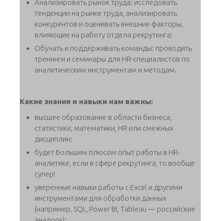
Анализировать рынок труда: исследовать
тенденции на рынке труда, анализировать
конкурентов и оценивать внешние факторы,
влияющие на работу отдела рекрутинга;
Обучать и поддерживать команды: проводить
тренинги и семинары для HR-специалистов по
аналитическим инструментам и методам.
Какие знания и навыки нам важны:
высшее образование в области бизнеса,
статистики, математики, HR или смежных
дисциплин;
будет Большим плюсом опыт работы в HR-
аналитике, если в сфере рекрутинга, то вообще
супер!
уверенные навыки работы с Excel и другими
инструментами для обработки данных
(например, SQL, Power BI, Tableau — российские
аналоги);