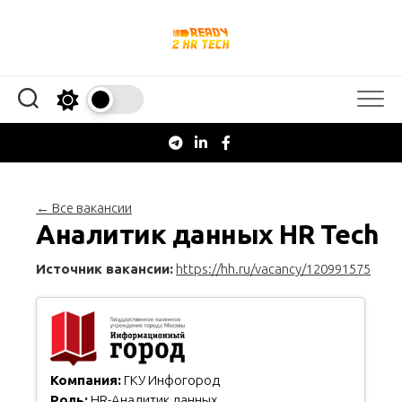
Перейти
к
содержанию
← Все вакансии
Аналитик данных HR Tech
Источник вакансии:
https://hh.ru/vacancy/120991575
Компания:
ГКУ Инфогород
Роль:
HR-Аналитик данных