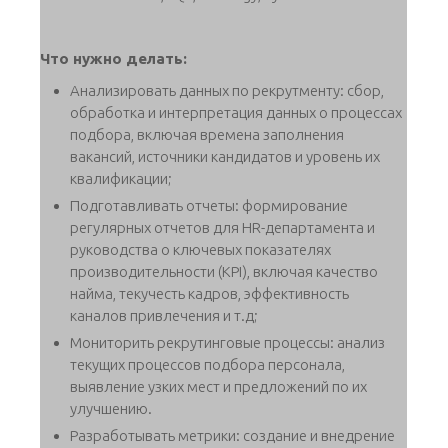
Что нужно делать:
Анализировать данных по рекрутменту: сбор,
обработка и интерпретация данных о процессах
подбора, включая времена заполнения
вакансий, источники кандидатов и уровень их
квалификации;
Подготавливать отчеты: формирование
регулярных отчетов для HR-департамента и
руководства о ключевых показателях
производительности (KPI), включая качество
найма, текучесть кадров, эффективность
каналов привлечения и т.д;
Мониторить рекрутинговые процессы: анализ
текущих процессов подбора персонала,
выявление узких мест и предложений по их
улучшению.
Разработывать метрики: создание и внедрение