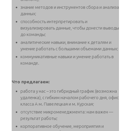
знание методов и инструментов сбора и анализа
данных;
способность интерпретировать и
визуализировать данные, чтобы донести выводы
до команды;
аналитические навыки, внимание к деталям и
умение работать с большими объемами данных;
коммуникативные навыки и умение работать в
команде.
Что предлагаем:
работа у нас – это гибридный график (возможна
удаленка), с гибким началом рабочего дня, офис
класса А м. Павелецкая и м. Курская;
отсутствие микроменеджмента: нам важен —
результат работы;
корпоративное обучение, мероприятия и