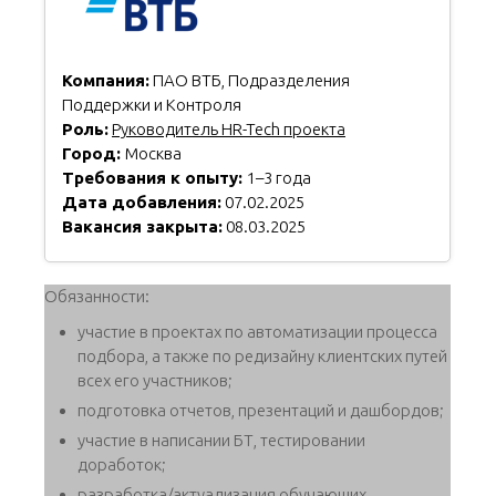
Компания:
ПАО ВТБ, Подразделения
Поддержки и Контроля
Роль:
Руководитель HR-Tech проекта
Город:
Москва
Требования к опыту:
1–3 года
Дата добавления:
07.02.2025
Вакансия закрыта:
08.03.2025
Обязанности:
участие в проектах по автоматизации процесса
подбора, а также по редизайну клиентских путей
всех его участников;
подготовка отчетов, презентаций и дашбордов;
участие в написании БТ, тестировании
доработок;
разработка/актуализация обучающих