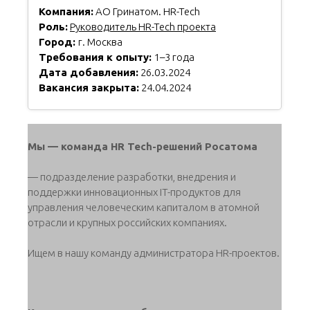
Компания:
АО Гринатом. HR-Tech
Роль:
Руководитель HR-Tech проекта
Город:
г. Москва
Требования к опыту:
1–3 года
Дата добавления:
26.03.2024
Вакансия закрыта:
24.04.2024
Мы — команда HR Tech-решений Росатома
— подразделение разработки, внедрения и
поддержки инновационных IT-продуктов для
управления человеческим капиталом в атомной
отрасли и крупных российских компаниях.
Ищем в нашу команду администратора HR-проектов.