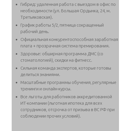
Гибрид: удаленная работа с выездом в офис по
необходимости (ул. Большая Ордынка, 24, м.
Третьяковская).
График работы 5/2, пятница сокращенный
рабочий день.
Официальная конкурентоспособная заработная
плата + прозрачная система премирования.
Здоровье: обширная программа ДМС (со
стоматологией), скидки на фитнесс.
Сильная команда экспертов, которые готовы
делиться знаниями.
Масштабные программы обучения, регулярные
тренинги и онлайн-курсы.
Все льготы для работников аккредитованной
ИТ-компании (льготная ипотека для всех
сотрудников, отсрочка от призыва в ВС РФ при
соблюдении прочих условий).