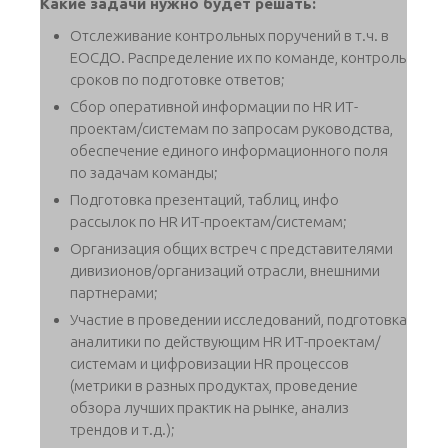
Какие задачи нужно будет решать:
Отслеживание контрольных поручений в т.ч. в
ЕОСДО. Распределение их по команде, контроль
сроков по подготовке ответов;
Сбор оперативной информации по HR ИТ-
проектам/системам по запросам руководства,
обеспечение единого информационного поля
по задачам команды;
Подготовка презентаций, таблиц, инфо
рассылок по HR ИТ-проектам/системам;
Организация общих встреч с представителями
дивизионов/организаций отрасли, внешними
партнерами;
Участие в проведении исследований, подготовка
аналитики по действующим HR ИТ-проектам/
системам и цифровизации HR процессов
(метрики в разных продуктах, проведение
обзора лучших практик на рынке, анализ
трендов и т.д.);